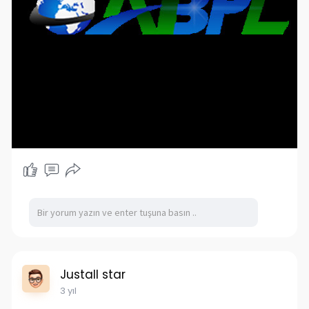
Justall star
3 yıl