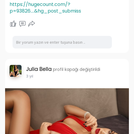
https://hugecount.com/?
p=93826....&hg_post_submiss
Julia Bella
profil kapağı değiştirildi
3 yıl