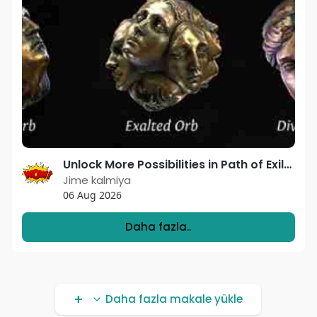
Unlock More Possibilities in Path of Exile with PoE Orbs from U4GM
Jime kalmiya
06 Aug 2026
Daha fazla..
Daha fazla makale yükle