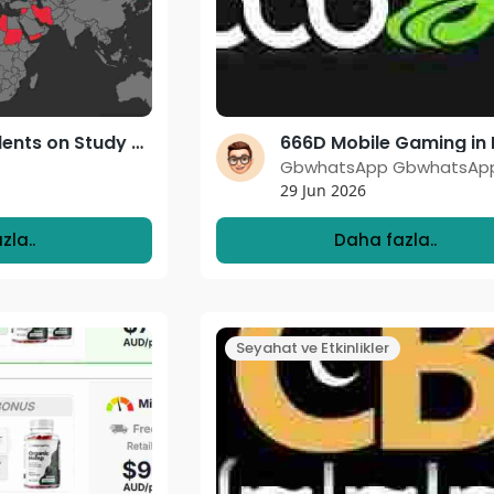
Advising Students on Study Abroad in 2026? The Flight Map Has Changed — Your Advising Script Should Too
GbwhatsApp GbwhatsAp
29 Jun 2026
zla..
Daha fazla..
Seyahat ve Etkinlikler