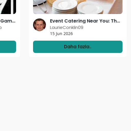
CB777Game – A Mobile Gaming Platform Where Entertainment Meets Real Earnings
Event Catering Near You: The Smoked Taco's Complete Guide to Utah Events
p
LaurieConklin09
15 Jun 2026
Daha fazla..