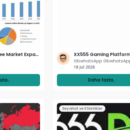
Canned Coffee Market Expands with Growing Consumer Preference for Convenient Coffee
GbwhatsApp GbwhatsAp
18 Jul 2026
zla..
Daha fazla..
Seyahat ve Etkinlikler