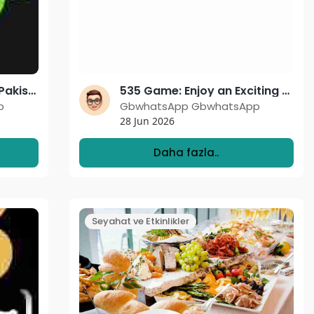
666D Mobile Gaming in Pakistan: A New Era of Digital Entertainment and Rewards
535 Game: Enjoy an Exciting Mobile Gaming Experience with Daily Rewards
p
GbwhatsApp GbwhatsApp
28 Jun 2026
Daha fazla..
Seyahat ve Etkinlikler