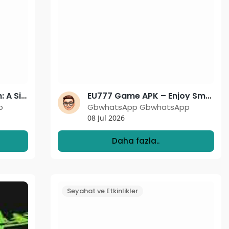
XX555 Gaming Platform: A Simple Way to Play Games and Earn Rewards Online
EU777 Game APK – Enjoy Smooth Gaming and Exciting Rewards on Any Android Device
p
GbwhatsApp GbwhatsApp
08 Jul 2026
Daha fazla..
Seyahat ve Etkinlikler