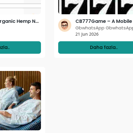
Wilder Leaf Organic Hemp New Zealand
GbwhatsApp GbwhatsAp
21 Jun 2026
zla..
Daha fazla..