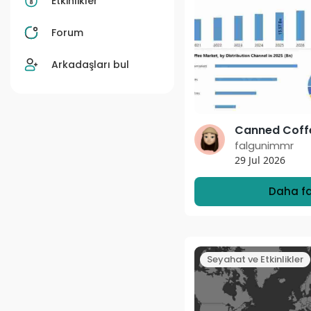
Etkinlikler
Forum
Arkadaşları bul
falgunimmr
29 Jul 2026
Daha fa
Seyahat ve Etkinlikler