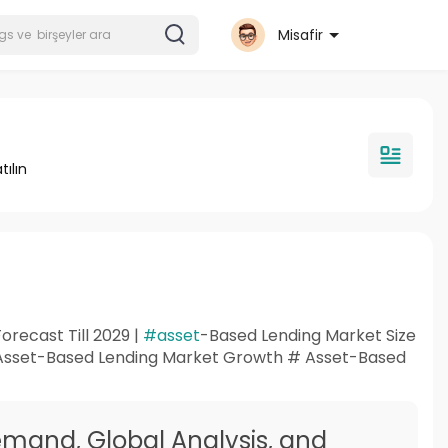
Misafir
tılın
orecast Till 2029 |
#asset
-Based Lending Market Size
 Asset-Based Lending Market Growth # Asset-Based
emand, Global Analysis, and