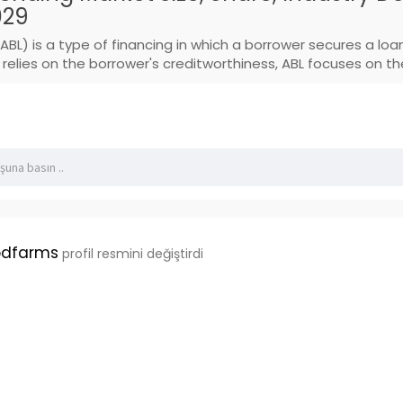
029
L) is a type of financing in which a borrower secures a loan u
y relies on the borrower's creditworthiness, ABL focuses on t
odfarms
profil resmini değiştirdi