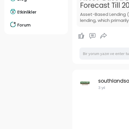
Forecast Till 2
Etkinlikler
Asset-Based Lending (AB
lending, which primaril
Forum
southlands
3 yıl