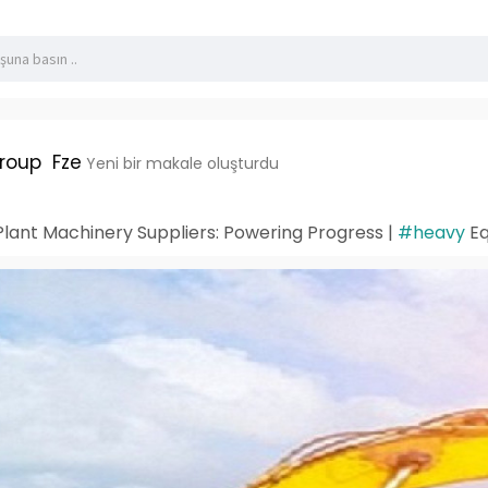
roup Fze
Yeni bir makale oluşturdu
lant Machinery Suppliers: Powering Progress |
#heavy
Eq