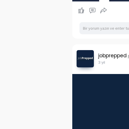
jobprepped
3 yıl