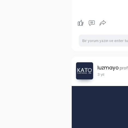
luzmayo
prof
3 yıl