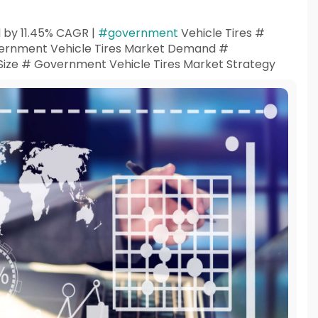
d by 11.45% CAGR |
#government
Vehicle Tires #
ernment Vehicle Tires Market Demand #
Size # Government Vehicle Tires Market Strategy