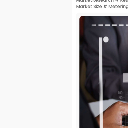
MarketResearch # Res
Market Size # Meterin