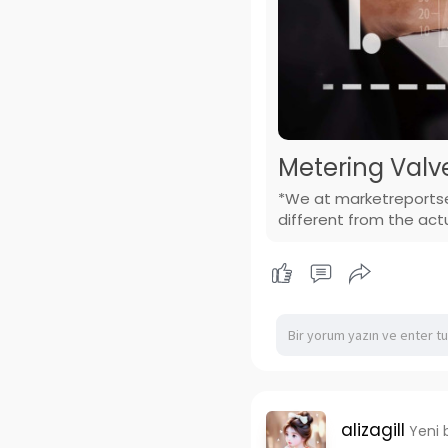
Metering Valve
*We at marketreportser
different from the actu
alizagill
Yeni 