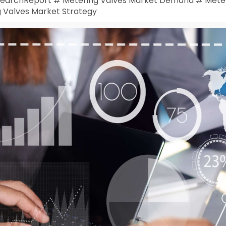
earchReport # Metering Valves Market Demand # Meteri
g Valves Market Strategy