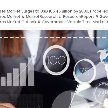
es Market Surges to USD 186.45 Billion by 2030, Propelle
ires Market # MarketResearch # ResearchReport # Gov
res Market Outlook # Government Vehicle Tires Market 