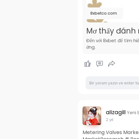
8xbetco.com
Mơ thấy đánh 
Đến với 8xbet để tìm hi
ứng.
alizagill
Yeni 
2 yıl
Metering Valves Market 