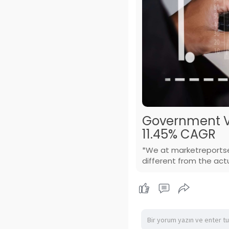
Government Veh
11.45% CAGR
*We at marketreportser
different from the actu