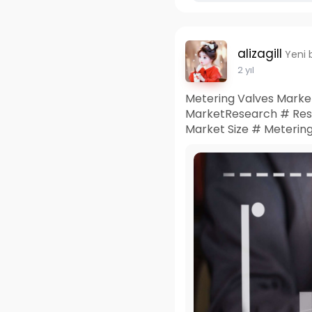
alizagill
Yeni 
2 yıl
Metering Valves Market 
MarketResearch # Res
Market Size # Meterin