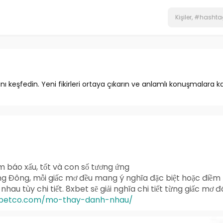
ını keşfedin. Yeni fikirleri ortaya çıkarın ve anlamlı konuşmalara ka
 báo xấu, tốt và con số tương ứng
 Đông, mỗi giấc mơ đều mang ý nghĩa đặc biệt hoặc điềm b
nhau tùy chi tiết. 8xbet sẽ giải nghĩa chi tiết từng giấc mơ
xbetco.com/mo-thay-danh-nhau/