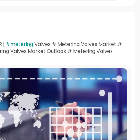
R |
#metering
Valves # Metering Valves Market #
ng Valves Market Outlook # Metering Valves