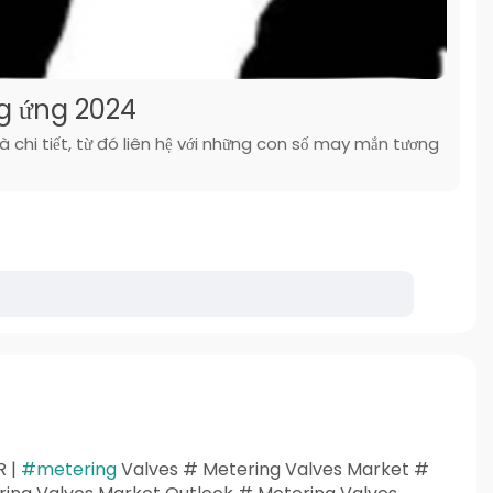
ng ứng 2024
 chi tiết, từ đó liên hệ với những con số may mắn tương
R |
#metering
Valves # Metering Valves Market #