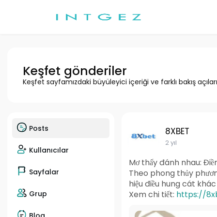
Keşfet gönderiler
Keşfet sayfamızdaki büyüleyici içeriği ve farklı bakış açılar
Posts
8XBET
2 yıl
Kullanıcılar
Mơ thấy đánh nhau: Điềm
Sayfalar
Theo phong thủy phương
hiệu điều hung cát khác 
Grup
Xem chi tiết:
https://8
Blog