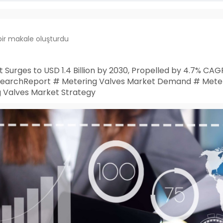
bir makale oluşturdu
Surges to USD 1.4 Billion by 2030, Propelled by 4.7% CAG
earchReport # Metering Valves Market Demand # Meteri
g Valves Market Strategy