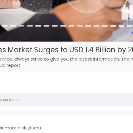
s Market Surges to USD 1.4 Billion by 
vice, always strive to give you the latest information. The 
al report.
bir makale oluşturdu