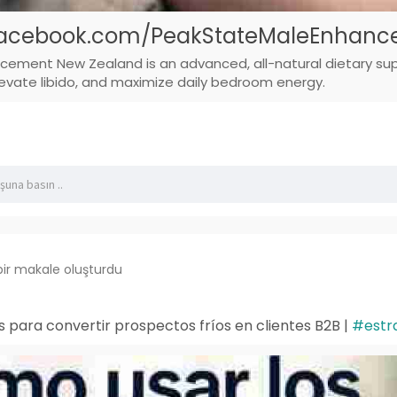
facebook.com/PeakStateMaleEnhan
cement New Zealand is an advanced, all-natural dietary sup
levate libido, and maximize daily bedroom energy.
bir makale oluşturdu
 para convertir prospectos fríos en clientes B2B |
#estr