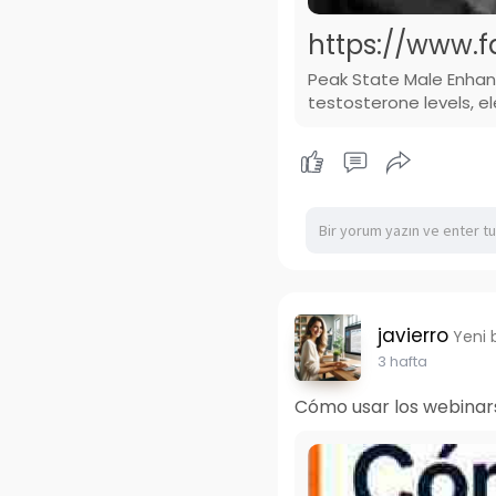
https://www.
Peak State Male Enhan
testosterone levels, e
javierro
Yeni 
3 hafta
Cómo usar los webinars