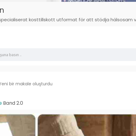
n
pecialiserat kosttillskott utformat för att stödja hälsosam v
Yeni bir makale oluşturdu
e
Band 2.0