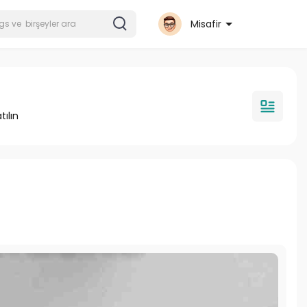
Misafir
tılın