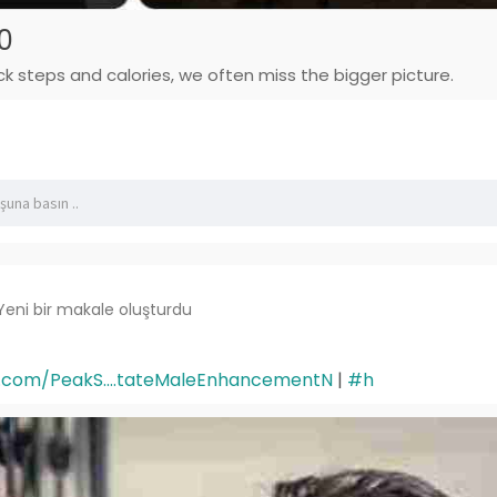
0
ck steps and calories, we often miss the bigger picture.
Yeni bir makale oluşturdu
.com/PeakS....tateMaleEnhancementN
|
#h