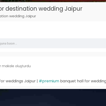
for destination wedding Jaipur
nation wedding Jaipur
ir makale oluşturdu
or weddings Jaipur |
#premium
banquet hall for wedding