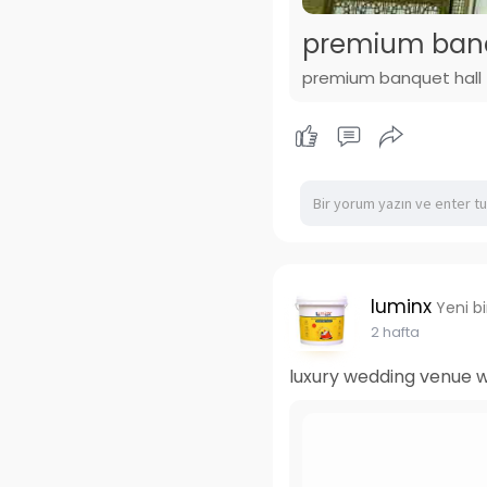
premium banqu
premium banquet hall 
luminx
Yeni b
2 hafta
luxury wedding venue 