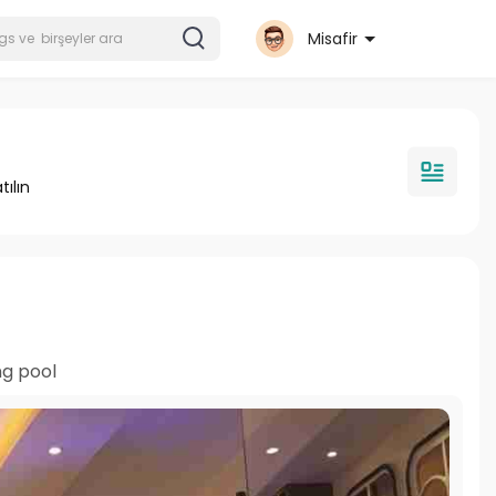
Misafir
tılın
g pool