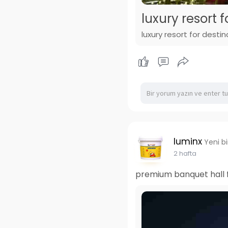
luxury resort 
luxury resort for desti
luminx
Yeni b
2 hafta
premium banquet hall f