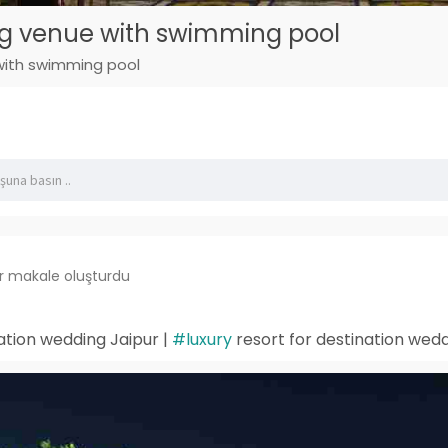
g venue with swimming pool
with swimming pool
ir makale oluşturdu
nation wedding Jaipur |
#luxury
resort for destination wedd