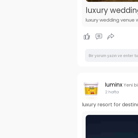
luxury weddin
luxury wedding venue 
luminx
Yeni b
2 hafta
luxury resort for desti