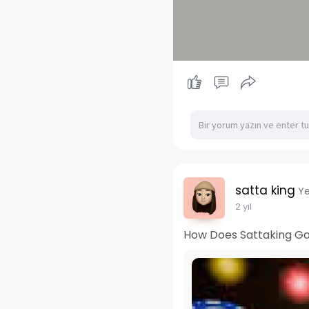
satta king
Ye
2 yıl
How Does Sattaking G