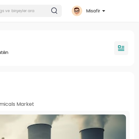
Misafir
tılın
icals Market