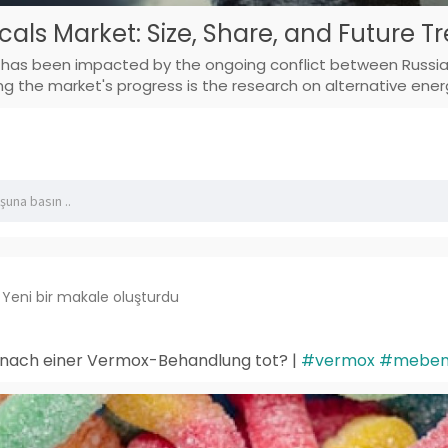
cals Market: Size, Share, and Future T
il has been impacted by the ongoing conflict between Russi
ng the market's progress is the research on alternative ener
Yeni bir makale oluşturdu
nach einer Vermox-Behandlung tot? |
#vermox
#meben