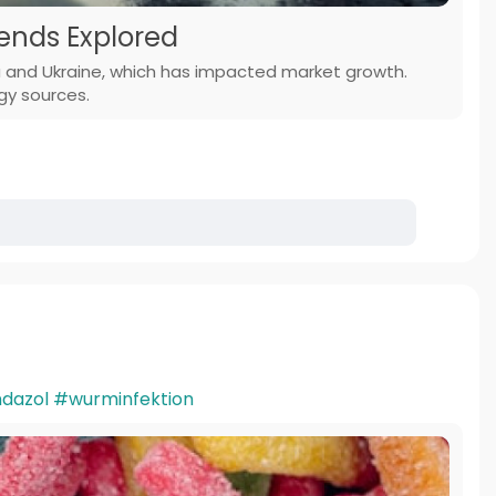
rends Explored
a and Ukraine, which has impacted market growth.
gy sources.
dazol
#wurminfektion