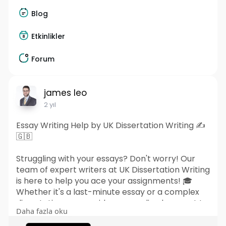
Blog
Etkinlikler
Forum
james leo
2 yıl
Essay Writing Help by UK Dissertation Writing ✍️
🇬🇧
Struggling with your essays? Don't worry! Our
team of expert writers at UK Dissertation Writing
is here to help you ace your assignments! 🎓
Whether it's a last-minute essay or a complex
dissertation, we provide personalized support to
Daha fazla oku
ensure you achieve the best results. Get
professional, plagiarism-free writing assistance