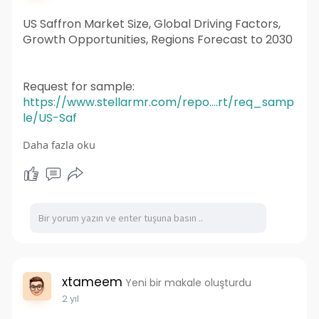
US Saffron Market Size, Global Driving Factors,
Growth Opportunities, Regions Forecast to 2030
Request for sample:
https://www.stellarmr.com/repo....rt/req_samp
le/US-Saf
Daha fazla oku
Saffron, is a globally renowned premium spice
derived from the Crocus sativus flower and
gained its exclusive status. The hand-plucking of
the threads, a labor-intensive process,
contributes to its high cost.
xtameem
Yeni bir makale oluşturdu
2 yıl