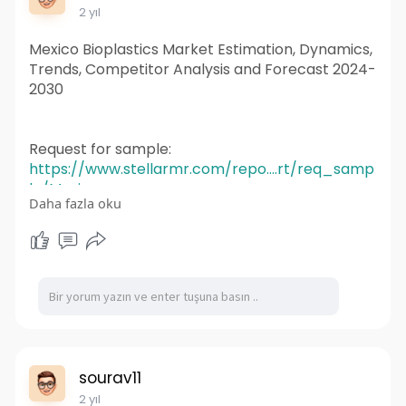
2 yıl
Mexico Bioplastics Market Estimation, Dynamics,
Trends, Competitor Analysis and Forecast 2024-
2030
Request for sample:
https://www.stellarmr.com/repo....rt/req_samp
le/Mexico
Daha fazla oku
The Mexico Bioplastics Market drivers include
rising demand for sustainable alternatives,
although challenges such as higher costs, limited
composting infrastructure, and unclear
regulations persist.
sourav11
2 yıl