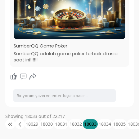
SumberQQ Game Poker
SumberQQ adalah game poker terbaik di asia
saat ini!!!!!!
Showing 18033 out of 22217
18029
18030
18031
18032
18033
18034
18035
1803