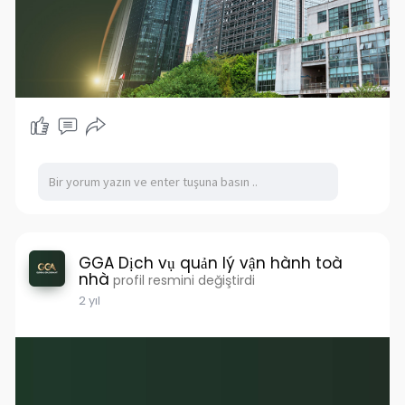
GGA Dịch vụ quản lý vận hành toà
nhà
profil resmini değiştirdi
2 yıl