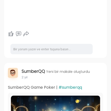
SumberQQ
Yeni bir makale oluşturdu
2 yıl
SumberQQ Game Poker |
#sumberqq