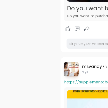
Do you want t
Do you want to purcha
msvandy7
Y
2 yıl
https://supplementcbd