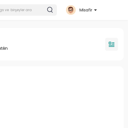
Misafir
tılın