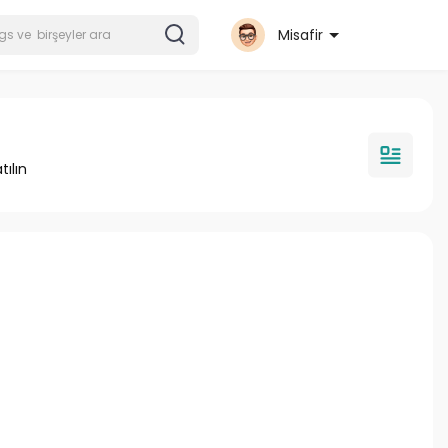
Misafir
tılın