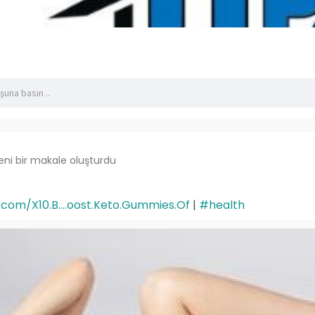
eni bir makale oluşturdu
com/X10.B....oost.Keto.Gummies.Of
|
#health