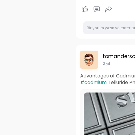
tomanders
2 yıl
Advantages of Cadmium
#cadmium
Telluride P