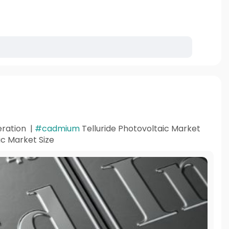
eration |
#cadmium
Telluride Photovoltaic Market
ic Market Size