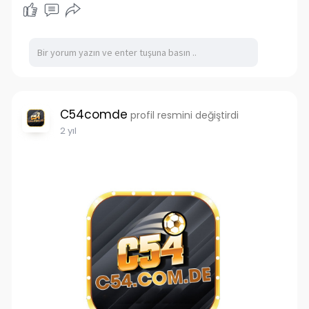
Hotline:+84 792 002 247
Email: c54comde@gmail.com
Zipcode:11606
Tags:
#c54
#c54comde
#nhacaic54comde
C54comde
profil resmini değiştirdi
2 yıl