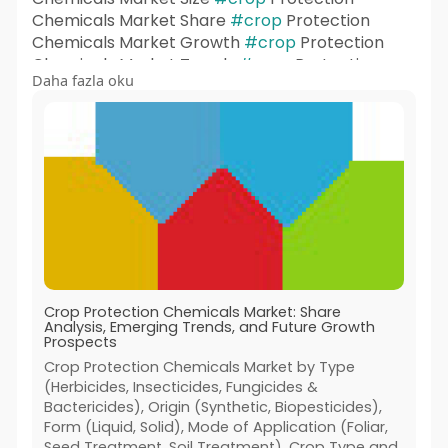
Chemicals Market Share
#crop
Protection
Chemicals Market Growth
#crop
Protection
Chemicals Market Trends
#crop
Protection
Daha fazla oku
Chemicals Market Forecast
#crop
Protection
Chemicals Market Analysis
#crop
Protection
Chemicals Market Report
#crop
Protection
Chemicals Market Scope
#crop
Protection
Chemicals Market Overview
#crop
Protection
Chemicals Market Outlook
#crop
Protection
Chemicals Market Drivers
Crop Protection Chemicals Market: Share
Analysis, Emerging Trends, and Future Growth
Prospects
Crop Protection Chemicals Market by Type
(Herbicides, Insecticides, Fungicides &
Bactericides), Origin (Synthetic, Biopesticides),
Form (Liquid, Solid), Mode of Application (Foliar,
Seed Treatment, Soil Treatment), Crop Type and