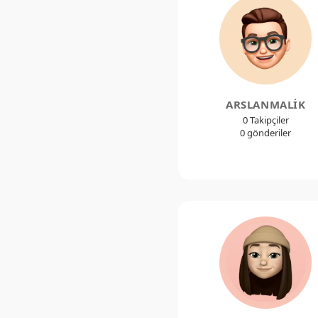
ARSLANMALIK
0 Takipçiler
0 gönderiler