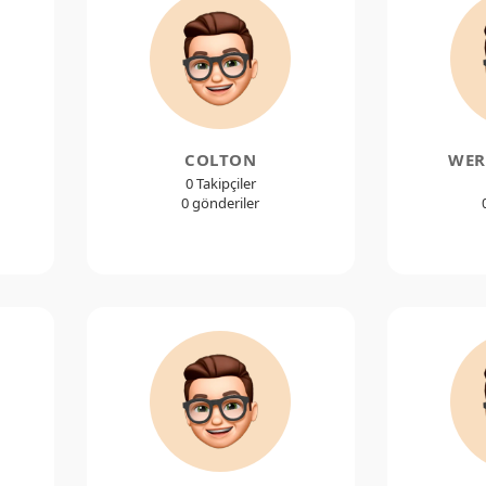
COLTON
WER
0 Takipçiler
0 gönderiler