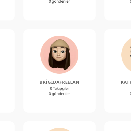
0 gönderiler
BRIGIDAFREELAN
KAT
0 Takipçiler
0 gönderiler