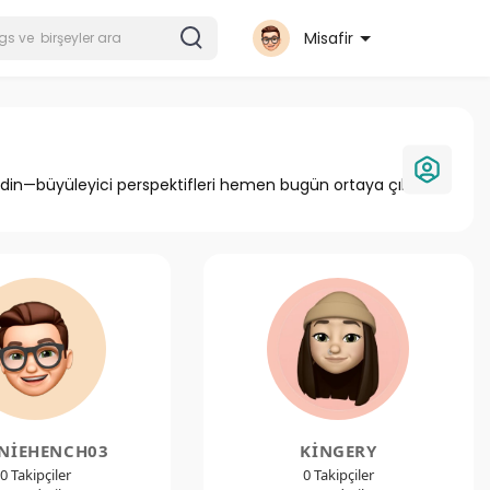
Misafir
eşfedin—büyüleyici perspektifleri hemen bugün ortaya çıkarın.
NIEHENCH03
KINGERY
0 Takipçiler
0 Takipçiler