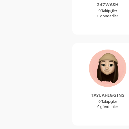
247WASH
0 Takipçiler
0 gönderiler
TAYLAHIGGINS
0 Takipçiler
0 gönderiler