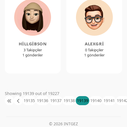
HILLGIBSON
ALEXGRI
3 Takipçiler
0 Takipçiler
1 gönderiler
1 gönderiler
Showing 19139 out of 19227
19135
19136
19137
19138
19139
19140
19141
1914
© 2026 INTGEZ