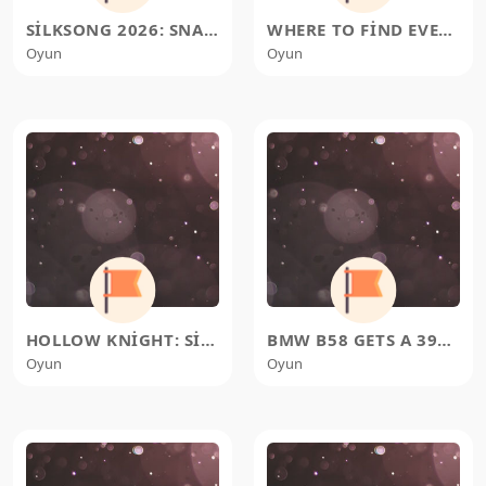
SILKSONG 2026: SNAG THAT TRAIL&#
WHERE TO FIND EVERY SILK HEART I
Oyun
Oyun
HOLLOW KNIGHT: SILKSONG'S 1
BMW B58 GETS A 392-HP BOOST: IS
Oyun
Oyun