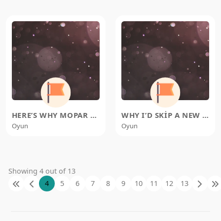
HERE’S WHY MOPAR MUSCLE WILL NEV
WHY I’D SKIP A NEW CIVIC AND SNA
Oyun
Oyun
Showing 4 out of 13
4
5
6
7
8
9
10
11
12
13