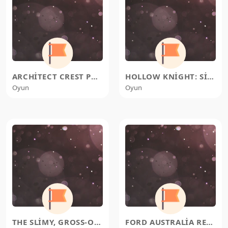
ARCHITECT CREST PROVES THERE
HOLLOW KNIGHT: SILKSONG 100% GUI
Oyun
Oyun
THE SLIMY, GROSS-OUT BOSSES OF S
FORD AUSTRALIA RECALLS 7,222 MUS