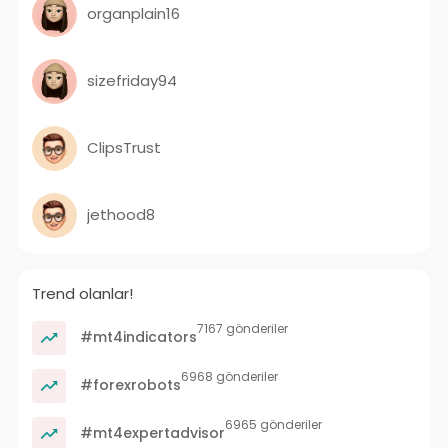
organplain16
sizefriday94
ClipsTrust
jethood8
Trend olanlar!
7167 gönderiler
#mt4indicators
6968 gönderiler
#forexrobots
6965 gönderiler
#mt4expertadvisor