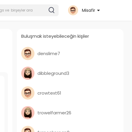
Misafir
Buluşmak isteyebileceğin kişiler
denslime7
dibbleground3
crowtext61
trowelfarmer26