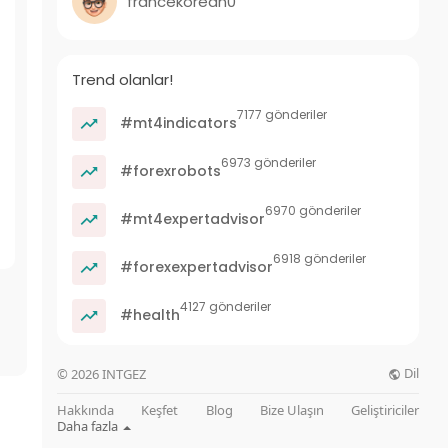
francekorean0
Trend olanlar!
7177 gönderiler
#mt4indicators
6973 gönderiler
#forexrobots
6970 gönderiler
#mt4expertadvisor
6918 gönderiler
#forexexpertadvisor
4127 gönderiler
#health
Dil
© 2026 INTGEZ
Hakkında
Keşfet
Blog
Bize Ulaşın
Geliştiriciler
Daha fazla