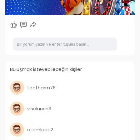
Buluşmak isteyebileceğin kişiler
tootharm78
viselunch3
atomlead2