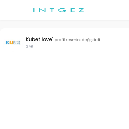
Kubet love1
profil resmini değiştirdi
2 yıl