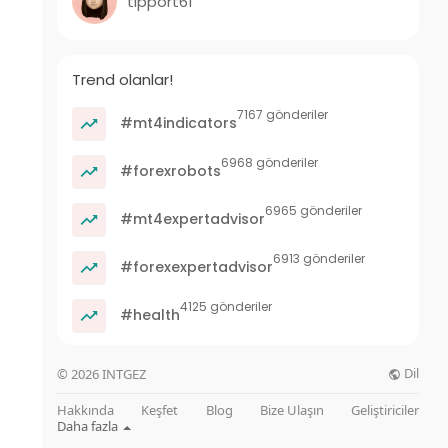
tipport61
Trend olanlar!
7167 gönderiler
#mt4indicators
6968 gönderiler
#forexrobots
6965 gönderiler
#mt4expertadvisor
6913 gönderiler
#forexexpertadvisor
4125 gönderiler
#health
Dil
© 2026 INTGEZ
Hakkında
Keşfet
Blog
Bize Ulaşın
Geliştiriciler
Daha fazla