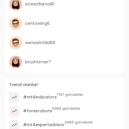
streetllama81
centswing6
weaselchild69
brushtimer7
Trend olanlar!
7167 gönderiler
#mt4indicators
6968 gönderiler
#forexrobots
6965 gönderiler
#mt4expertadvisor