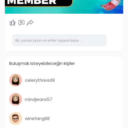
Buluşmak isteyebileceğin kişiler
celerythread9
mindjeans57
winefang68