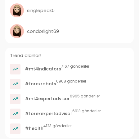
singlepeak0
condorlight69
Trend olanlar!
7167 gönderiler
#mt4indicators
6968 gönderiler
#forexrobots
6965 gönderiler
#mt4expertadvisor
6913 gönderiler
#forexexpertadvisor
4123 gönderiler
#health