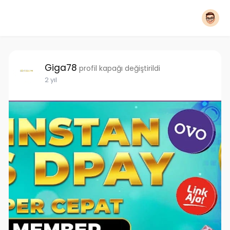
Giga78
profil kapağı değiştirildi
2 yıl