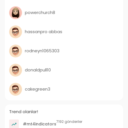
powerchurch8
hassanpro abbas
rodneyn1065303
donaldpull10
cakegreen3
Trend olanlar!
7192 gönderiler
#mt4indicators