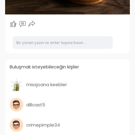
Buluşmak isteyebileceğin kişiler
missjoana keebler
dillcast5
crimepimple34