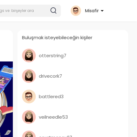
Misafir
Buluşmak isteyebileceğin kişiler
otterstring7
drivecork7
battlered3
veilneedle53