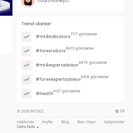
courtmoney27
Trend olanlar!
7177 gönderiler
#mt4indicators
6973 gönderiler
#forexrobots
6970 gönderiler
#mt4expertadvisor
6918 gönderiler
#forexexpertadvisor
4127 gönderiler
#health
Dil
© 2026 INTGEZ
Hakkında
Keşfet
Blog
Bize Ulaşın
Geliştiriciler
Daha fazla