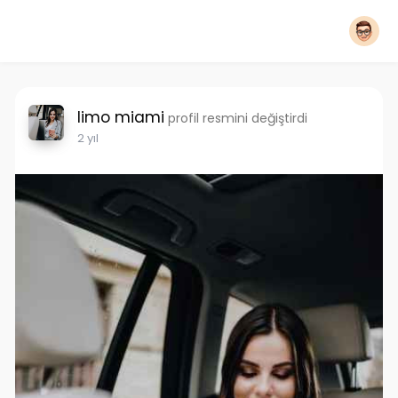
limo miami
profil resmini değiştirdi
2 yıl