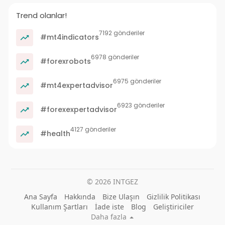
Trend olanlar!
7192 gönderiler
#mt4indicators
6978 gönderiler
#forexrobots
6975 gönderiler
#mt4expertadvisor
6923 gönderiler
#forexexpertadvisor
4127 gönderiler
#health
© 2026 INTGEZ
Ana Sayfa
Hakkında
Bize Ulaşın
Gizlilik Politikası
Kullanım Şartları
İade iste
Blog
Geliştiriciler
Daha fazla