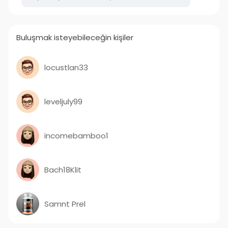
Buluşmak isteyebileceğin kişiler
locustlan33
leveljuly99
incomebamboo1
Bach18Klit
Samnt Prel