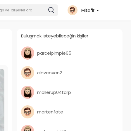
Misafir
Buluşmak isteyebileceğin kişiler
parcelpimple65
claveoven2
mollerup04tarp
martenfate