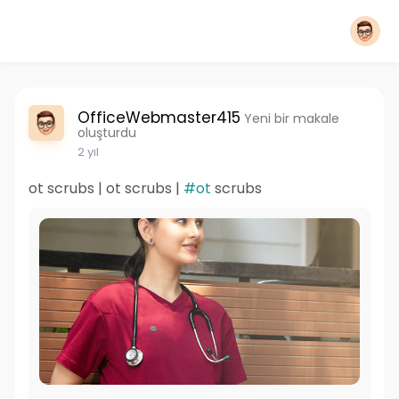
OfficeWebmaster415
Yeni bir makale
oluşturdu
2 yıl
ot scrubs | ot scrubs |
#ot
scrubs