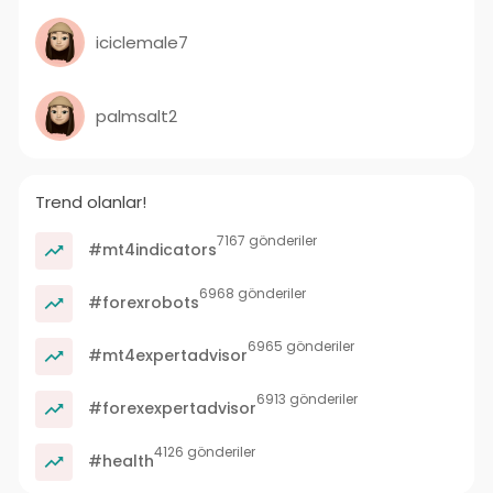
iciclemale7
palmsalt2
Trend olanlar!
7167 gönderiler
#mt4indicators
6968 gönderiler
#forexrobots
6965 gönderiler
#mt4expertadvisor
6913 gönderiler
#forexexpertadvisor
4126 gönderiler
#health