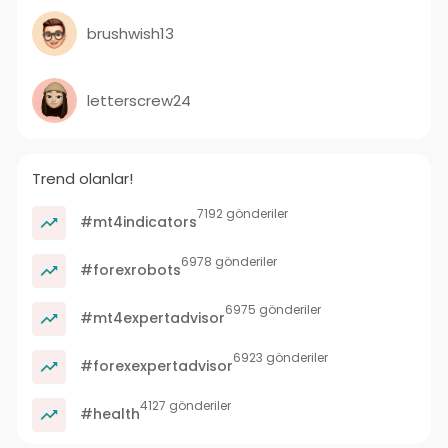
brushwish13
letterscrew24
Trend olanlar!
7192 gönderiler
#mt4indicators
6978 gönderiler
#forexrobots
6975 gönderiler
#mt4expertadvisor
6923 gönderiler
#forexexpertadvisor
4127 gönderiler
#health