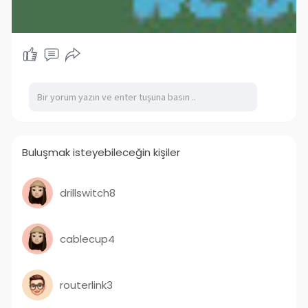
Buluşmak isteyebileceğin kişiler
drillswitch8
cablecup4
routerlink3