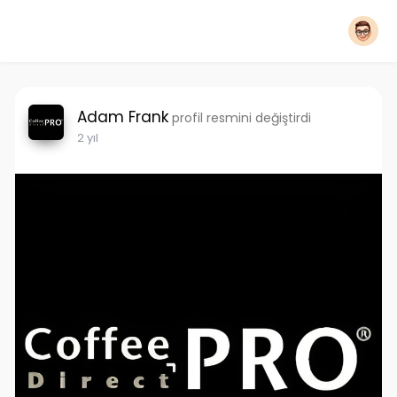
Adam Frank
profil resmini değiştirdi
2 yıl