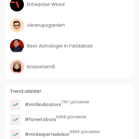
Enterprise Wired
cleanupsgarden
Best Astrologer In Faridabad
brassstem9
Trend olanlar!
7167 gönderiler
#mt4indicators
6968 gönderiler
#forexrobots
6965 gönderiler
#mt4expertadvisor