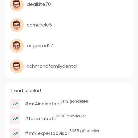
dealkite70
corncircle5
angerrod27
richmondfamilydental
Trend olanlar!
7172 gönderiler
#mt4indicators
6968 gönderiler
#forexrobots
6965 gönderiler
#mt4expertadvisor