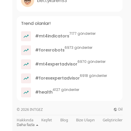
bettykaren53
Trend olanlar!
7177 gönderiler
#mt4indicators
6973 gönderiler
#forexrobots
6970 gönderiler
#mt4expertadvisor
6918 gönderiler
#forexexpertadvisor
4127 gönderiler
#health
Dil
© 2026 INTGEZ
Hakkında
Keşfet
Blog
Bize Ulaşın
Geliştiriciler
Daha fazla