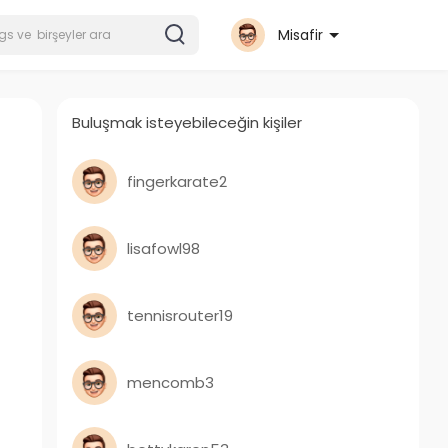
Misafir
Buluşmak isteyebileceğin kişiler
fingerkarate2
lisafowl98
tennisrouter19
mencomb3