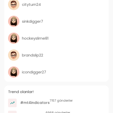
cityturn24
sinkdigger7
hockeyslime81
brandslip22
icondigger27
Trend olanlar!
7157 gönderiler
#mt4indicators
6968 gönderiler