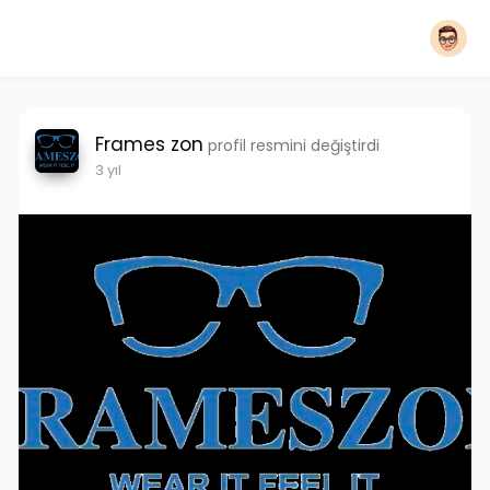
Frames zon
profil resmini değiştirdi
3 yıl