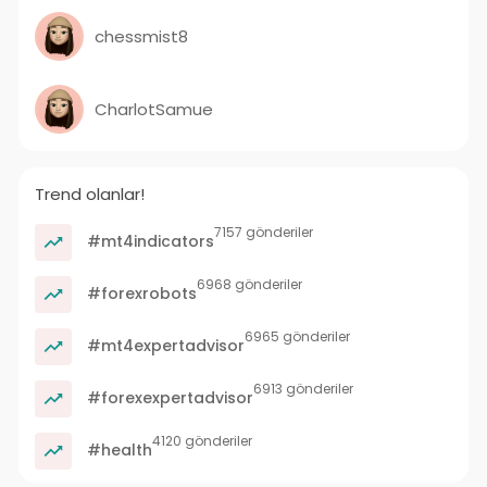
chessmist8
CharlotSamue
Trend olanlar!
7157 gönderiler
#mt4indicators
6968 gönderiler
#forexrobots
6965 gönderiler
#mt4expertadvisor
6913 gönderiler
#forexexpertadvisor
4120 gönderiler
#health