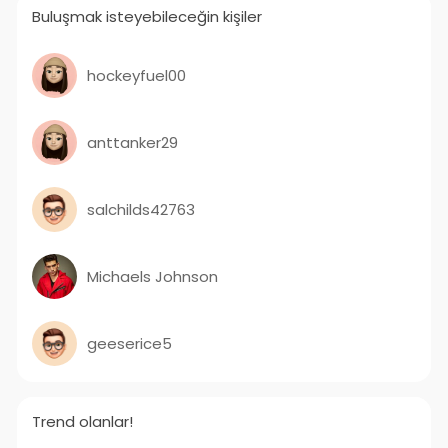
Buluşmak isteyebileceğin kişiler
hockeyfuel00
anttanker29
salchilds42763
Michaels Johnson
geeserice5
Trend olanlar!