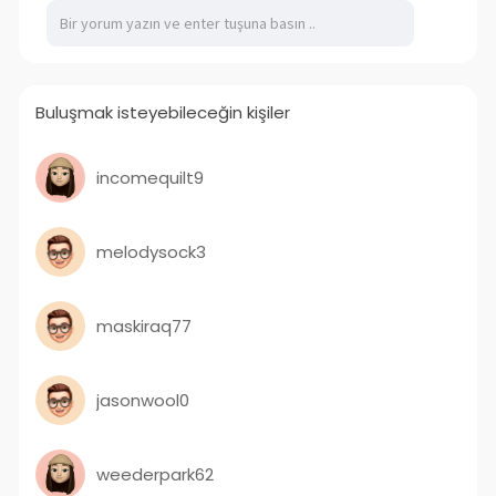
https://suomiyllapitoyhteystie....dot.com/trustly
-tuki
Buluşmak isteyebileceğin kişiler
incomequilt9
melodysock3
maskiraq77
jasonwool0
weederpark62