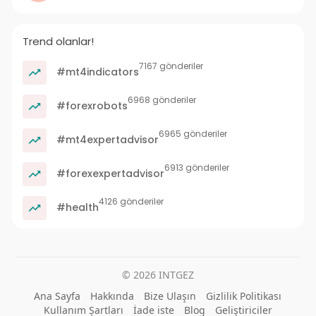
Trend olanlar!
7167 gönderiler
#mt4indicators
6968 gönderiler
#forexrobots
6965 gönderiler
#mt4expertadvisor
6913 gönderiler
#forexexpertadvisor
4126 gönderiler
#health
© 2026 INTGEZ
Ana Sayfa
Hakkında
Bize Ulaşın
Gizlilik Politikası
Kullanım Şartları
İade iste
Blog
Geliştiriciler