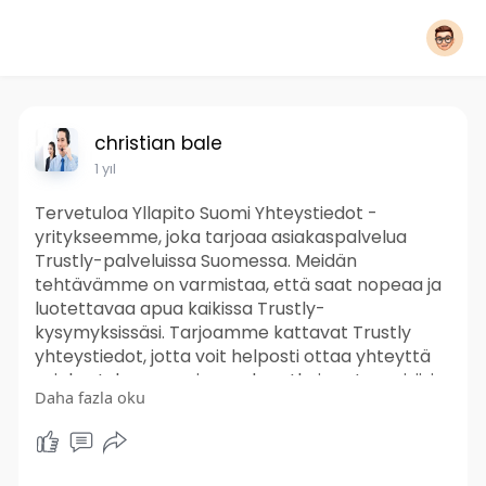
christian bale
1 yıl
Tervetuloa Yllapito Suomi Yhteystiedot -
yritykseemme, joka tarjoaa asiakaspalvelua
Trustly-palveluissa Suomessa. Meidän
tehtävämme on varmistaa, että saat nopeaa ja
luotettavaa apua kaikissa Trustly-
kysymyksissäsi. Tarjoamme kattavat Trustly
yhteystiedot, jotta voit helposti ottaa yhteyttä
asiakastukeemme ja saada ratkaisun tarpeisiisi.
Daha fazla oku
Olemme sitoutuneet tarjoamaan
asiakkaillemme erinomaista palvelua ja tukea.
Käy täällä: