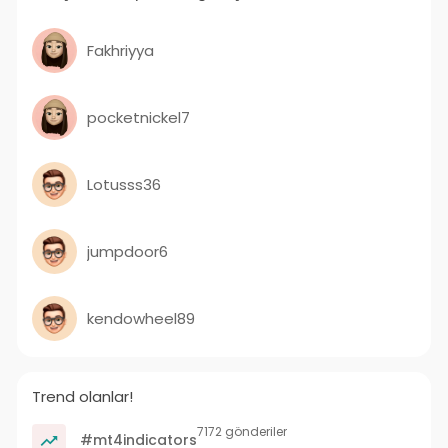
Fakhriyya
pocketnickel7
Lotusss36
jumpdoor6
kendowheel89
Trend olanlar!
7172 gönderiler
#mt4indicators