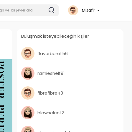
Misafir
Buluşmak isteyebileceğin kişiler
flavorberet56
ramieshelf91
fibrefibre43
blowselect2