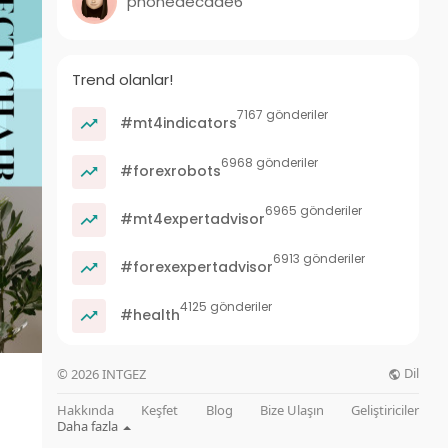
phonedecade6
Trend olanlar!
7167 gönderiler
#mt4indicators
6968 gönderiler
#forexrobots
6965 gönderiler
#mt4expertadvisor
6913 gönderiler
#forexexpertadvisor
4125 gönderiler
#health
Dil
© 2026 INTGEZ
Hakkında
Keşfet
Blog
Bize Ulaşın
Geliştiriciler
Daha fazla