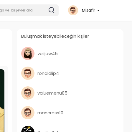
Misafir
Buluşmak isteyebileceğin kişiler
veiljaw45
ronaldlip4
valuemenu85
mancross10