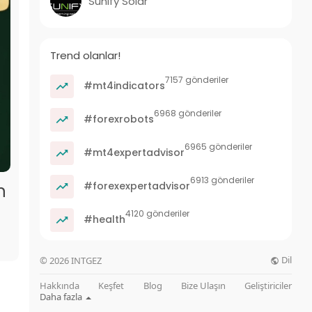
Sunify Solar
Trend olanlar!
7157 gönderiler
#mt4indicators
6968 gönderiler
#forexrobots
6965 gönderiler
#mt4expertadvisor
6913 gönderiler
#forexexpertadvisor
n
4120 gönderiler
#health
Dil
© 2026 INTGEZ
Hakkında
Keşfet
Blog
Bize Ulaşın
Geliştiriciler
Daha fazla