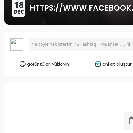
18
HTTPS://WWW.FACEBOOK
DEC
görüntüleri yükleyin
anket oluştur