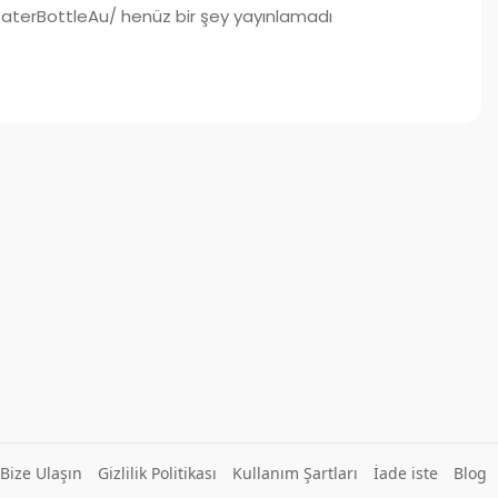
erBottleAu/ henüz bir şey yayınlamadı
Bize Ulaşın
Gizlilik Politikası
Kullanım Şartları
İade iste
Blog