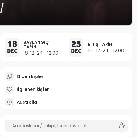
/
18
25
BAŞLANGIÇ
BITIŞ TARIHI
TARIHI
DEC
DEC
25-12-24 - 12:00
18-12-24 - 12:00
Giden kişiler
İlgilenen kişiler
Australia