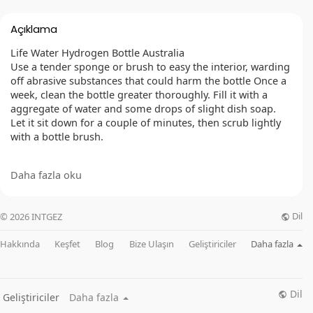
Açıklama
Life Water Hydrogen Bottle Australia
Use a tender sponge or brush to easy the interior, warding
off abrasive substances that could harm the bottle Once a
week, clean the bottle greater thoroughly. Fill it with a
aggregate of water and some drops of slight dish soap.
Let it sit down for a couple of minutes, then scrub lightly
with a bottle brush.
OFFICIAL WEBSITE :
Daha fazla oku
https://besthealthtopic.com/lifewater-hydrogen-bottle/
FACEBOOK :
Dil
© 2026 INTGEZ
https://www.facebook.com/HydrogenWaterBottleAu/
https://www.facebook.com/LifeWaterHydrogenBottlePorta
Hakkında
Keşfet
Blog
Bize Ulaşın
Geliştiriciler
Daha fazla
ble/
https://www.facebook.com/LifeWaterHydrogenBottleAustr
alia/
https://www.facebook.com/LifeWaterHydrogenBottleCanad
Dil
Geliştiriciler
Daha fazla
a/