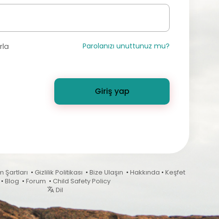
Parolanızı unuttunuz mu?
rla
Giriş yap
m Şartları
•
Gizlilik Politikası
•
Bize Ulaşın
•
Hakkında
•
Keşfet
•
Blog
•
Forum
•
Child Safety Policy
Dil