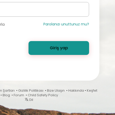
Parolanızı unuttunuz mu?
rla
Giriş yap
m Şartları
•
Gizlilik Politikası
•
Bize Ulaşın
•
Hakkında
•
Keşfet
•
Blog
•
Forum
•
Child Safety Policy
Dil