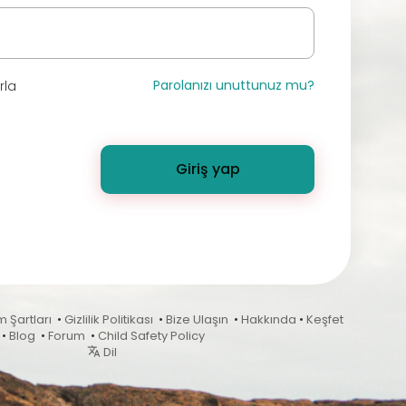
Parolanızı unuttunuz mu?
rla
Giriş yap
m Şartları
•
Gizlilik Politikası
•
Bize Ulaşın
•
Hakkında
•
Keşfet
•
Blog
•
Forum
•
Child Safety Policy
Dil