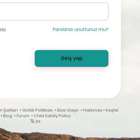
Parolanızı unuttunuz mu?
rla
Giriş yap
m Şartları
•
Gizlilik Politikası
•
Bize Ulaşın
•
Hakkında
•
Keşfet
•
Blog
•
Forum
•
Child Safety Policy
Dil