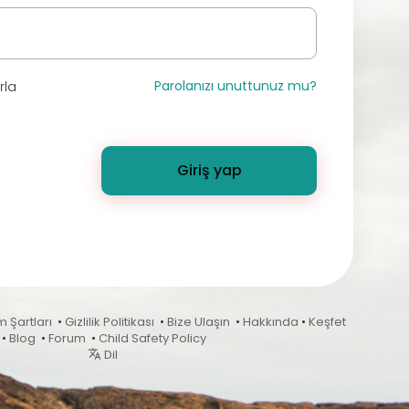
Parolanızı unuttunuz mu?
rla
Giriş yap
m Şartları
•
Gizlilik Politikası
•
Bize Ulaşın
•
Hakkında
•
Keşfet
•
Blog
•
Forum
•
Child Safety Policy
Dil