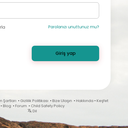
Parolanızı unuttunuz mu?
rla
Giriş yap
m Şartları
•
Gizlilik Politikası
•
Bize Ulaşın
•
Hakkında
•
Keşfet
•
Blog
•
Forum
•
Child Safety Policy
Dil