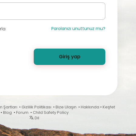
Parolanızı unuttunuz mu?
rla
Giriş yap
m Şartları
•
Gizlilik Politikası
•
Bize Ulaşın
•
Hakkında
•
Keşfet
•
Blog
•
Forum
•
Child Safety Policy
Dil