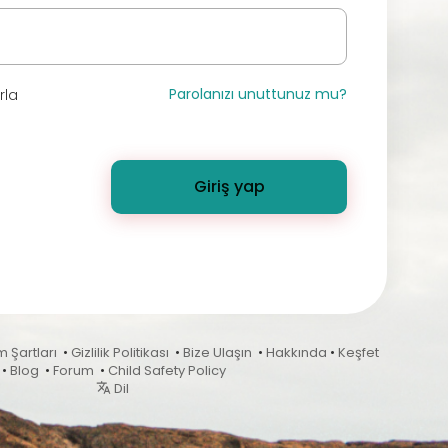
Parolanızı unuttunuz mu?
rla
Giriş yap
m Şartları
•
Gizlilik Politikası
•
Bize Ulaşın
•
Hakkında
•
Keşfet
•
Blog
•
Forum
•
Child Safety Policy
Dil