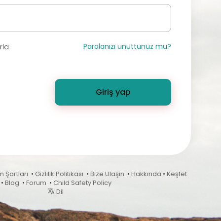
Parolanızı unuttunuz mu?
rla
Giriş yap
m Şartları
•
Gizlilik Politikası
•
Bize Ulaşın
•
Hakkında
•
Keşfet
•
Blog
•
Forum
•
Child Safety Policy
Dil