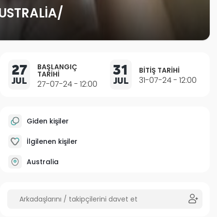
STRALIA/
27
31
BAŞLANGIÇ
BITIŞ TARIHI
TARIHI
JUL
JUL
31-07-24 - 12:00
27-07-24 - 12:00
Giden kişiler
İlgilenen kişiler
Australia