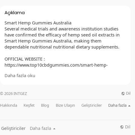
Açıklama
Smart Hemp Gummies Australia
Several medical trials and awareness institution studies
have confirmed the efficacy of hemp seed oil extracts in
Smart Hemp Gummies Australia, making them
dependable nutritional nutritional dietary supplements.
OFFICIAL WEBSITE :
https://www.top10cbdgummies.com/smart-hemp-
gummies-south-africa/
Daha fazla oku
FACEBOOK :
Dil
© 2026 INTGEZ
https://www.facebook.com/GetSmartHempGummiesAu/
https://www.facebook.com/NewSmartHempGummiesAustr
Hakkında
Keşfet
Blog
Bize Ulaşın
Geliştiriciler
Daha fazla
alia/
https://www.facebook.com/TrySmartHempGummiesNewZe
aland/
https://www.facebook.com/SmartHempGummiesSouthAfri
Dil
Geliştiriciler
Daha fazla
caReviews/