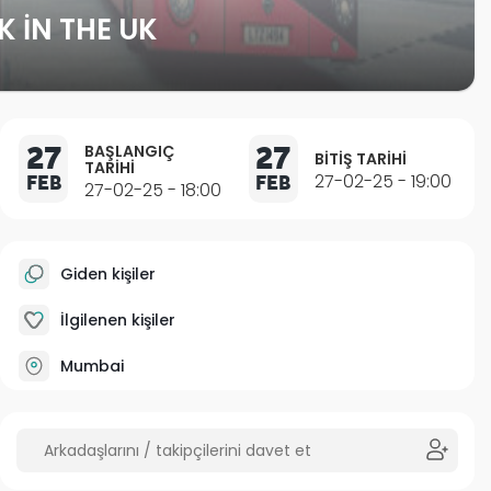
 IN THE UK
27
27
BAŞLANGIÇ
BITIŞ TARIHI
TARIHI
FEB
FEB
27-02-25 - 19:00
27-02-25 - 18:00
Giden kişiler
İlgilenen kişiler
Mumbai