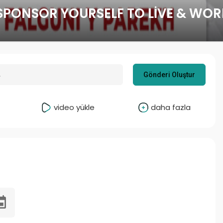
PONSOR YOURSELF TO LIVE & WORK
Gönderi Oluştur
video yükle
daha fazla