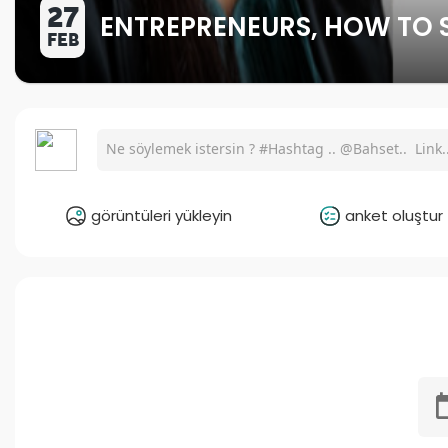
27
ENTREPRENEURS, HOW TO S
FEB
görüntüleri yükleyin
anket oluştur